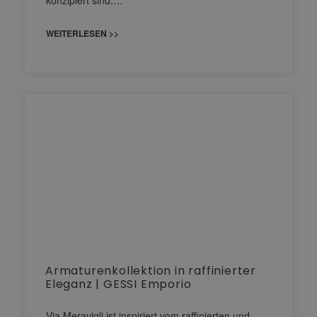
konzipiert sind.…
WEITERLESEN >>
Armaturenkollektion in raffinierter
Eleganz | GESSI Emporio
Via Meravigli ist inspiriert vom raffinierten und